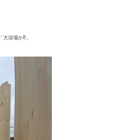
大浴場か⁉︎」