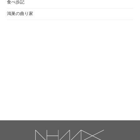
食べ歩記
鴻巣の曲り家